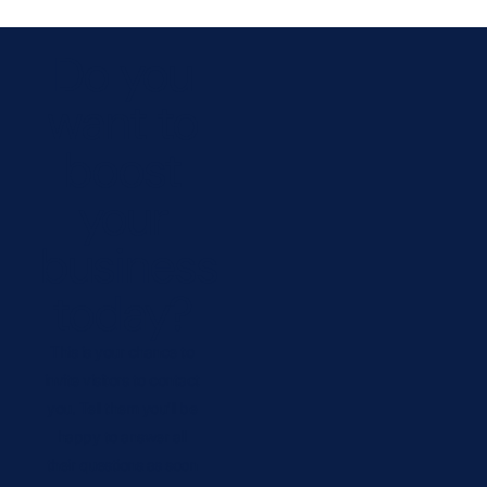
Do you
want to
boost
your
business
today?
This is your chance to
invite visitors to contact
you. Tell them you’ll be
happy to answer all
their questions as soon