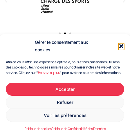
Gérer le consentement aux
Suivez-
cookies
nous :
18 rue Pierre de
Coubertin -
Afin de vous offrir une expérience optimale, nous et nos partenaires utilisons
des cookies ou technologies similaires pour optimiser notre site web et notre
Brézillet
Horaires d'ouverture
En savoir plus
service. Cliquez sur "
" pour avoir de plus amples informations.
22440
du lundi au vendredi
Ploufragan
08h30 - 12h30
©2026 CDOS 22
Accepter
02 96 76 25 01
13h30 - 18h00
Refuser
secretariat@cdos22.fr
Sauf le vendredi
fermeture à 17h
Voir les préférences
Mentions légales
RGPD
Politique de cookies (UE)
Politique de cookies
Politique de Confidentialité des Données