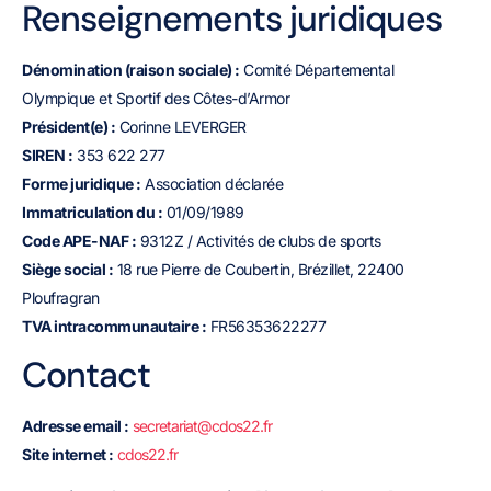
Renseignements juridiques
Dénomination (raison sociale) :
Comité Départemental
Olympique et Sportif des Côtes-d’Armor
Président(e) :
Corinne LEVERGER
SIREN :
353 622 277
Forme juridique :
Association déclarée
Immatriculation du :
01/09/1989
Code APE-NAF :
9312Z / Activités de clubs de sports
Siège social :
18 rue Pierre de Coubertin, Brézillet, 22400
Ploufragran
TVA intracommunautaire :
FR56353622277
Contact
Adresse email :
secretariat@cdos22.fr
Site internet :
cdos22.fr